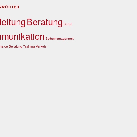
GWÖRTER
leitung
Beratung
Beruf
munikation
Selbstmanagement
he.de Beratung
Training
Verkehr