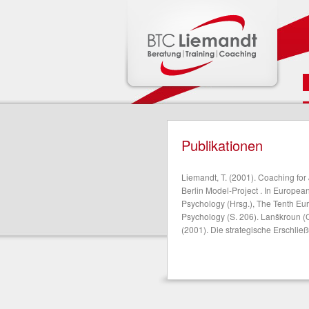
Hauptmenü
Zum Inhalt wechseln
Zum sekundären Inhalt wechseln
Publikationen
Liemandt, T. (2001). Coaching for
Berlin Model-Project . In Europea
Psychology (Hrsg.), The Tenth E
Psychology (S. 206). Lanškroun (
(2001). Die strategische Erschließ